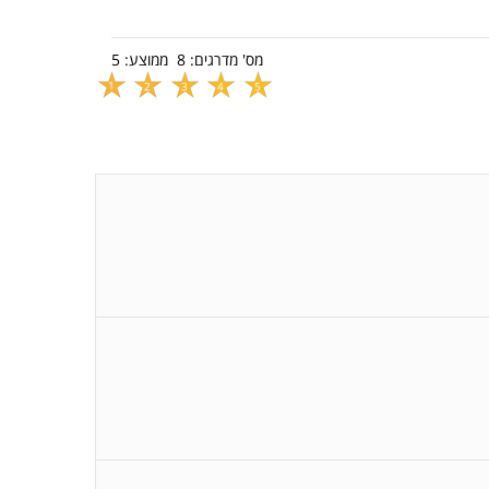
מס' מדרגים:
8
ממוצע:
5
1
2
3
4
5