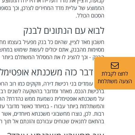
קבועה, ולציין את מדד העלייה או הירידה הממוצע ש
הממוצע של עליית מדד המחירים לצרכן, וכך בסופ
הסכום הכולל.
לבוא עם הנתונים לבנק
חשבון מאד לציין, שהיום כל בנק מפעיל בעצמו מח
מסוימות מהבנק, אתם יכולים לעשות שימוש במחשב
הבנק - וכך להציג לו את המסלול המשתלם ביותר 
יש דבר כזה משכנתא אופטימלי
לחצו לקבלת
הצעה משתלמת
אתם עומדים בני רכישת דירה, וזקוקים כמו רוב ה
ברכישת הנכס. מאחר ומדובר בהשקעה לשנים רבות,
על משכנתא אופטימלית נשמעת ממש נהדרת? הרי 
והמשתלמת ביותר עבורו - במיוחד כאשר מדובר על
רבות. לכן, נוצרו מחשבוני משכנתא מיוחדים, אש
בהתאם לתנאים שנוחים עבורכם והזנתם אל תוך ה