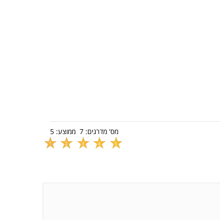
מס' מדרגים:
7
ממוצע:
5
1
2
3
4
5