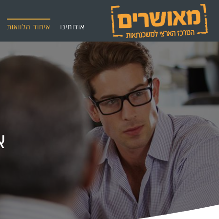
אודותינו
איחוד הלוואות
א